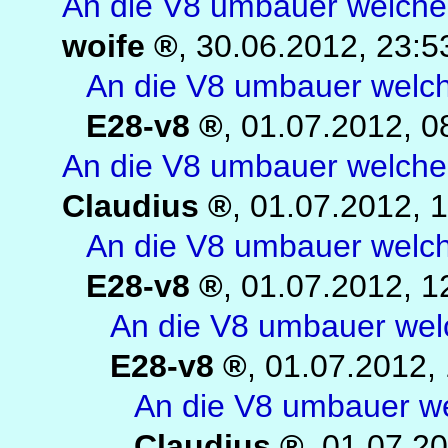
An die V8 umbauer welche 
woife
,
30.06.2012, 23:5
An die V8 umbauer welch
E28-v8
,
01.07.2012, 0
An die V8 umbauer welche 
Claudius
,
01.07.2012, 
An die V8 umbauer welch
E28-v8
,
01.07.2012, 1
An die V8 umbauer welc
E28-v8
,
01.07.2012,
An die V8 umbauer we
Claudius
,
01.07.20