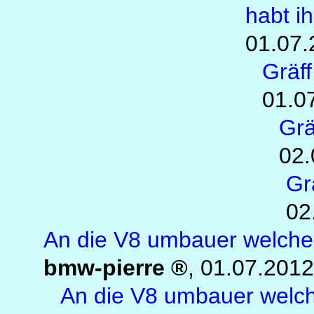
habt i
01.07.
Gräf
01.0
Gr
02.
Gr
02
An die V8 umbauer welche 
bmw-pierre
,
01.07.2012
An die V8 umbauer welch