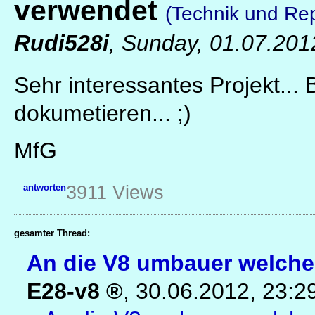
verwendet
(Technik und Re
Rudi528i
,
Sunday, 01.07.201
Sehr interessantes Projekt... 
dokumetieren... ;)
MfG
antworten
3911 Views
gesamter Thread:
An die V8 umbauer welche 
E28-v8
,
30.06.2012, 23:2