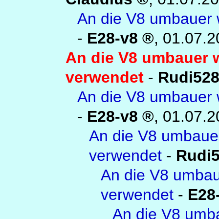
An die V8 umbauer 
-
E28-v8
,
01.07.2
An die V8 umbauer w
verwendet
-
Rudi528
An die V8 umbauer 
-
E28-v8
,
01.07.2
An die V8 umbauer
verwendet
-
Rudi5
An die V8 umbau
verwendet
-
E28
An die V8 umba