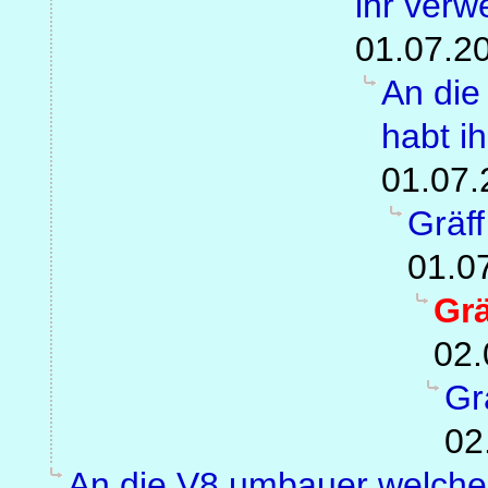
ihr verw
01.07.2
An die
habt i
01.07.
Gräf
01.0
Gr
02.
Gr
02
An die V8 umbauer welche 