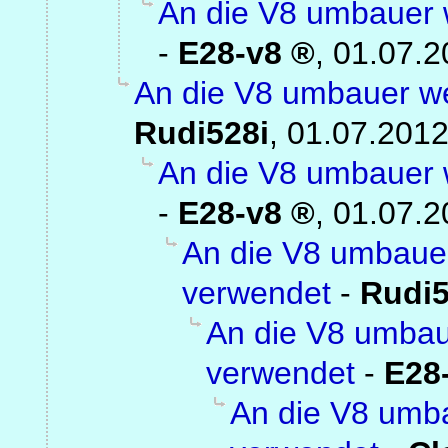
An die V8 umbauer 
-
E28-v8
,
01.07.2
An die V8 umbauer we
Rudi528i
,
01.07.2012
An die V8 umbauer 
-
E28-v8
,
01.07.2
An die V8 umbauer
verwendet
-
Rudi5
An die V8 umbau
verwendet
-
E28
An die V8 umba