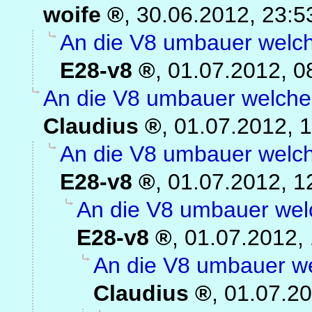
woife
,
30.06.2012, 23:5
An die V8 umbauer welch
E28-v8
,
01.07.2012, 0
An die V8 umbauer welche 
Claudius
,
01.07.2012, 
An die V8 umbauer welch
E28-v8
,
01.07.2012, 1
An die V8 umbauer welc
E28-v8
,
01.07.2012,
An die V8 umbauer we
Claudius
,
01.07.20