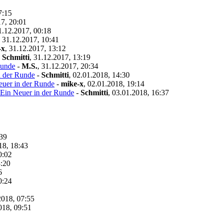
7:15
7, 20:01
1.12.2017, 00:18
,
31.12.2017, 10:41
-x
,
31.12.2017, 13:12
-
Schmitti
,
31.12.2017, 13:19
Runde
-
M.S.
,
31.12.2017, 20:34
n der Runde
-
Schmitti
,
02.01.2018, 14:30
euer in der Runde
-
mike-x
,
02.01.2018, 19:14
Ein Neuer in der Runde
-
Schmitti
,
03.01.2018, 16:37
:39
18, 18:43
0:02
3:20
6
0:24
2018, 07:55
018, 09:51