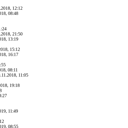
.2018, 12:12
018, 08:48
1:24
.2018, 21:50
018, 13:19
2018, 15:12
018, 16:17
:55
018, 08:11
.11.2018, 11:05
2018, 19:18
8
8:27
019, 11:49
:12
019, 08:55