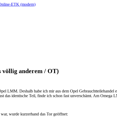
Online-ETK (modern)
s völlig anderem / OT)
t dem Opel LMM. Deshalb habe ich mir aus dem Opel Gebrauchtteilehan
r fast das identische Teil, finde ich schon fast unverschämt. Am Ome
n war, wurde kurzerhand das Tor geöffnet: