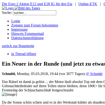
Die Euro 2 Aktion E12 und E28 IG für den Eta
|
Online-ETK
|
Suche:
Login
Zugang zum Forum bekommen
Impressum
Hinweis Forumsemail
Datenschutzerklärung
zurück zur Hauptseite
in Thread öffnen
Ein Neuer in der Runde
(und jetzt zu etwa
Schmitti
,
Monday, 05.03.2018, 19:44
(vor 3077 Tagen)
@ Schmitti
Das Rätsel ist damit ja gelöst ... der Motor läuft absolut Top mi
Gebrauchtteiledealer auf ihren Teilen sitzen bleiben, denn 180€+ fü
Frontseitig der Schlauchanschluß festgeschraubt:
Da die Sonne schön schien und es in der Werkstatt kühler als drauße