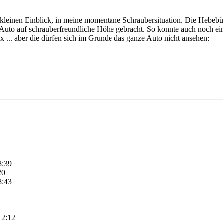
 kleinen Einblick, in meine momentane Schraubersituation. Die Hebeb
 Auto auf schrauberfreundliche Höhe gebracht. So konnte auch noch e
nix ... aber die dürfen sich im Grunde das ganze Auto nicht ansehen:
8:39
20
8:43
12:12